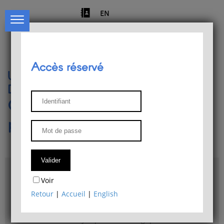
EN
Accès réservé
Université de Liège
Département de philosophie
Centre de recherches
phénoménologiques
Accès & plans
Voir
Bibliothèque du Département de philosophie
Retour
|
Accueil
|
English
Bulletin d'analyse phénoménologique