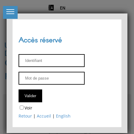
EN
Accès réservé
Université de Liège
Département de philosophie
Centre de recherches
phénoménologiques
Accès & plans
Voir
Bibliothèque du Département de philosophie
Retour
|
Accueil
|
English
Bulletin d'analyse phénoménologique