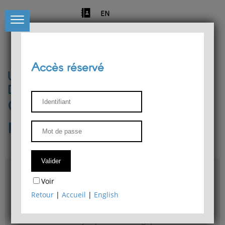
EN
Accès réservé
Université de Liège
Département de philosophie
Centre de recherches
phénoménologiques
Accès & plans
Voir
Bibliothèque du Département de philosophie
Retour
|
Accueil
|
English
Bulletin d'analyse phénoménologique