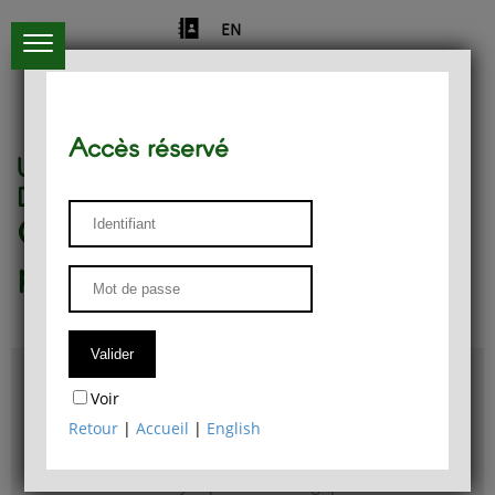
EN
Accès réservé
Université de Liège
Département de philosophie
Centre de recherches
phénoménologiques
Accès & plans
Voir
Bibliothèque du Département de philosophie
Retour
|
Accueil
|
English
Bulletin d'analyse phénoménologique