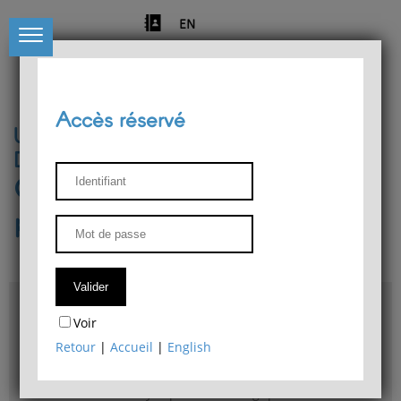
EN
Accès réservé
Université de Liège
Département de philosophie
Centre de recherches
phénoménologiques
Accès & plans
Voir
Bibliothèque du Département de philosophie
Retour
|
Accueil
|
English
Bulletin d'analyse phénoménologique