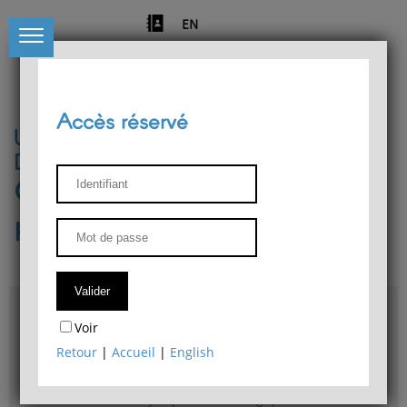
EN
Accès réservé
Université de Liège
Département de philosophie
Centre de recherches
phénoménologiques
Accès & plans
Voir
Bibliothèque du Département de philosophie
Retour
|
Accueil
|
English
Bulletin d'analyse phénoménologique