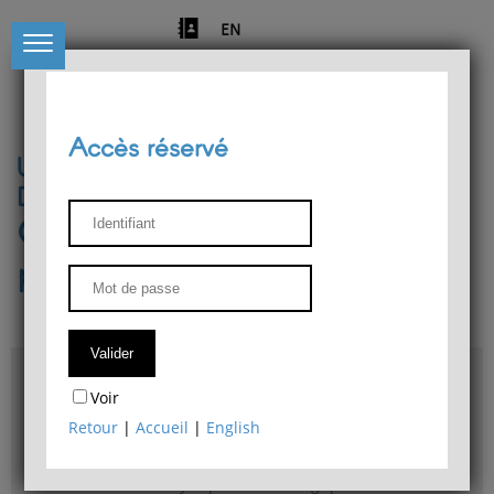
EN
Accès réservé
Université de Liège
Département de philosophie
Centre de recherches
phénoménologiques
Accès & plans
Voir
Bibliothèque du Département de philosophie
Retour
|
Accueil
|
English
Bulletin d'analyse phénoménologique