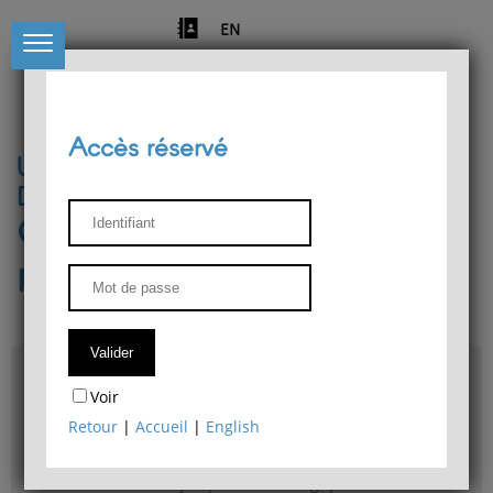
EN
Accès réservé
Université de Liège
Département de philosophie
Centre de recherches
phénoménologiques
Accès & plans
Voir
Bibliothèque du Département de philosophie
Retour
|
Accueil
|
English
Bulletin d'analyse phénoménologique