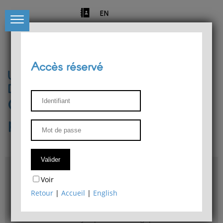
EN
Accès réservé
Université de Liège
Département de philosophie
Centre de recherches
phénoménologiques
Accès & plans
Voir
Bibliothèque du Département de philosophie
Retour
|
Accueil
|
English
Bulletin d'analyse phénoménologique