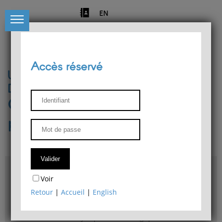
EN
Accès réservé
Université de Liège
Département de philosophie
Centre de recherches
phénoménologiques
Accès & plans
Voir
Bibliothèque du Département de philosophie
Retour
|
Accueil
|
English
Bulletin d'analyse phénoménologique