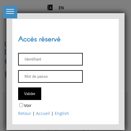
EN
Accès réservé
Université de Liège
Département de philosophie
Centre de recherches
phénoménologiques
Accès & plans
Voir
Bibliothèque du Département de philosophie
Retour
|
Accueil
|
English
Bulletin d'analyse phénoménologique