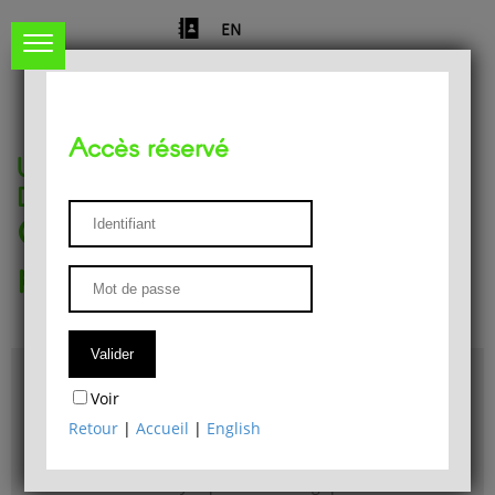
EN
Accès réservé
Université de Liège
Département de philosophie
Centre de recherches
phénoménologiques
Accès & plans
Voir
Bibliothèque du Département de philosophie
Retour
|
Accueil
|
English
Bulletin d'analyse phénoménologique