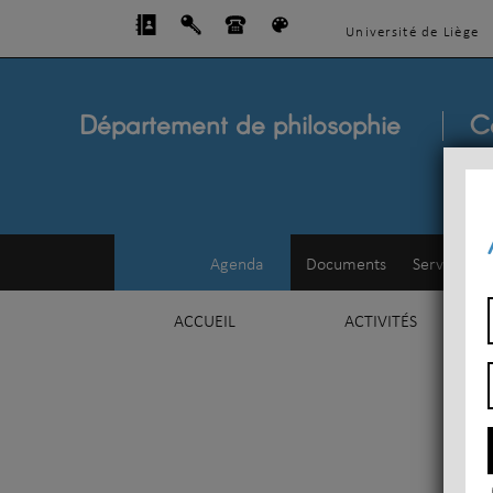
Université de Liège
Département de philosophie
C
Agenda
Documents
Service d'e
ACCUEIL
ACTIVITÉS