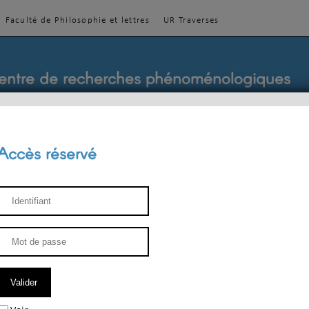
Faculté de Philosophie et lettres
UR Traverses
entre de recherches phénoménologiques
Accès réservé
sthétique
ENSEIGNEMENT
ÉQUIPE
PUBLICATIONS