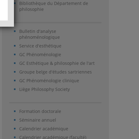
Bibliothèque du Département de
philosophie
Bulletin d'analyse
phénoménologique
Service d'esthétique
GC Phénoménologie
GC Esthétique & philosophie de l'art
Groupe belge d'études sartriennes
GC Phénoménologie clinique
Liège Philosophy Society
Formation doctorale
Séminaire annuel
Calendrier académique
Calendrier académique (faculté)