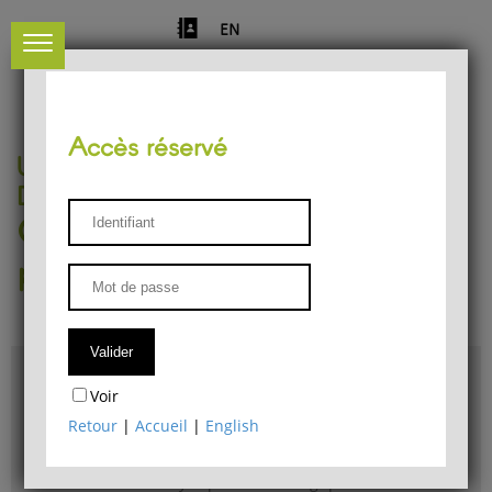
EN
Accès réservé
Université de Liège
Département de philosophie
Centre de recherches
phénoménologiques
Accès & plans
Voir
Bibliothèque du Département de philosophie
Retour
|
Accueil
|
English
Bulletin d'analyse phénoménologique