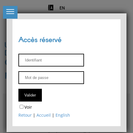
EN
Accès réservé
Université de Liège
Département de philosophie
Centre de recherches
phénoménologiques
Accès & plans
Voir
Bibliothèque du Département de philosophie
Retour
|
Accueil
|
English
Bulletin d'analyse phénoménologique