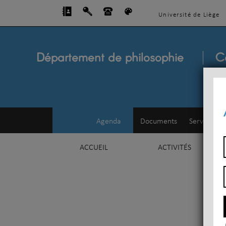
Université de Liège
Département de philosophie
C
Agenda
Documents
Service d'e
ACCUEIL
ACTIVITÉS