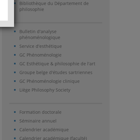
Bibliothèque du Département de
philosophie
Bulletin d'analyse
phénoménologique
Service d'esthétique
GC Phénoménologie
GC Esthétique & philosophie de l'art
Groupe belge d'études sartriennes
GC Phénoménologie clinique
Liège Philosophy Society
Formation doctorale
Séminaire annuel
Calendrier académique
Calendrier académique (faculté)