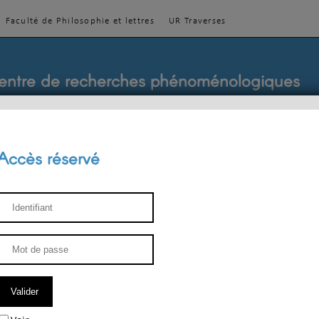
Faculté de Philosophie et lettres
UR Traverses
entre de recherches phénoménologiques
Accès réservé
sthétique
ENSEIGNEMENT
ÉQUIPE
PUBLICATIONS