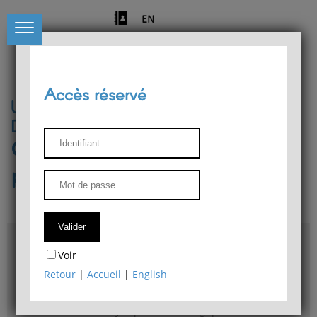
EN
Accès réservé
Université de Liège
Département de philosophie
Centre de recherches
phénoménologiques
Accès & plans
Voir
Bibliothèque du Département de philosophie
Retour
|
Accueil
|
English
Bulletin d'analyse phénoménologique