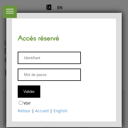
EN
Accès réservé
Université de Liège
Département de philosophie
Centre de recherches
phénoménologiques
Accès & plans
Voir
Bibliothèque du Département de philosophie
Retour
|
Accueil
|
English
Bulletin d'analyse phénoménologique