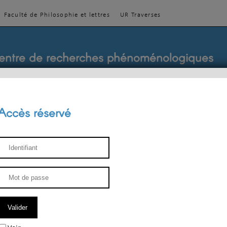
Faculté de Philosophie et lettres
UR Traverses
entre de recherches phénoménologiques
Accès réservé
sthétique
ENSEIGNEMENT
ÉQUIPE
PUBLICATIONS