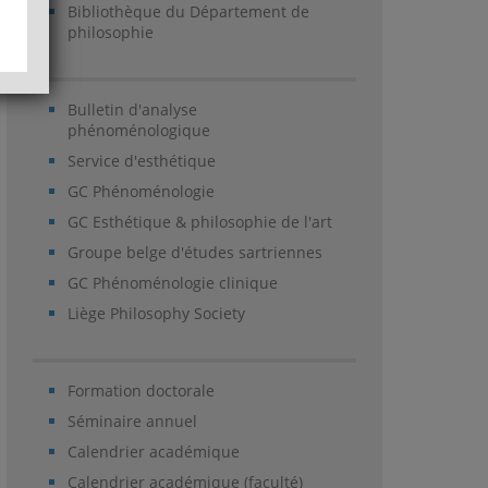
Bibliothèque du Département de
philosophie
Bulletin d'analyse
phénoménologique
Service d'esthétique
GC Phénoménologie
GC Esthétique & philosophie de l'art
Groupe belge d'études sartriennes
GC Phénoménologie clinique
Liège Philosophy Society
Formation doctorale
Séminaire annuel
Calendrier académique
Calendrier académique (faculté)