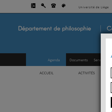
Université de Liège
Département de philosophie
C
Agenda
Documents
Service d'e
ACCUEIL
ACTIVITÉS