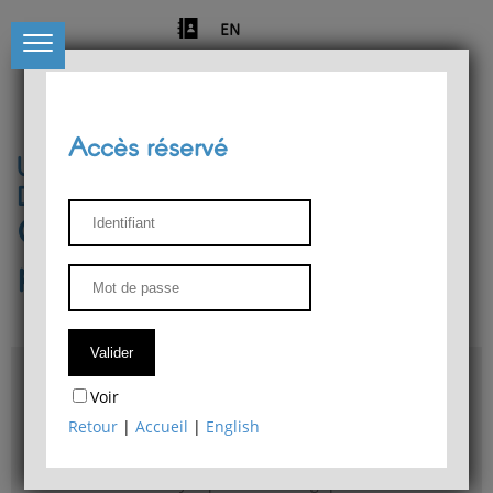
EN
Accès réservé
Université de Liège
Département de philosophie
Centre de recherches
phénoménologiques
Accès & plans
Voir
Bibliothèque du Département de philosophie
Retour
|
Accueil
|
English
Bulletin d'analyse phénoménologique