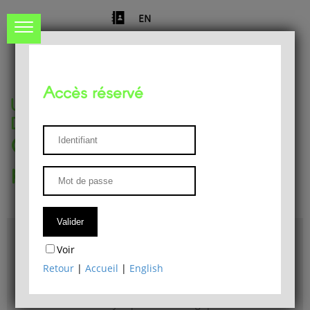
EN
Accès réservé
Université de Liège
Département de philosophie
Centre de recherches
phénoménologiques
Accès & plans
Voir
Bibliothèque du Département de philosophie
Retour
|
Accueil
|
English
Bulletin d'analyse phénoménologique