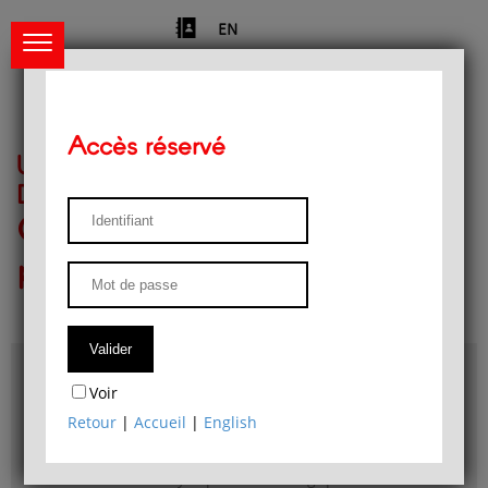
EN
Accès réservé
Université de Liège
Département de philosophie
Centre de recherches
phénoménologiques
Accès & plans
Voir
Bibliothèque du Département de philosophie
Retour
|
Accueil
|
English
Bulletin d'analyse phénoménologique