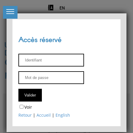
EN
Accès réservé
Université de Liège
Département de philosophie
Centre de recherches
phénoménologiques
Accès & plans
Voir
Bibliothèque du Département de philosophie
Retour
|
Accueil
|
English
Bulletin d'analyse phénoménologique