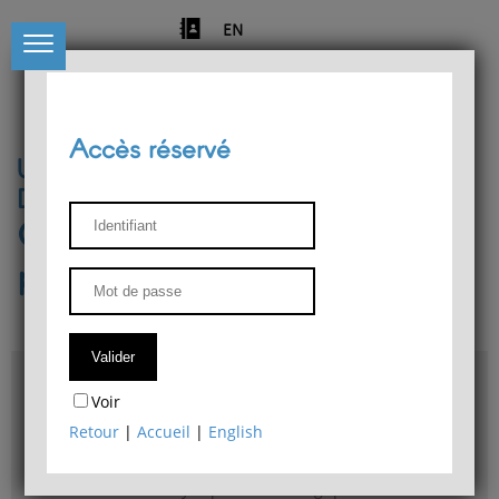
EN
Accès réservé
Université de Liège
Département de philosophie
Centre de recherches
phénoménologiques
Accès & plans
Voir
Bibliothèque du Département de philosophie
Retour
|
Accueil
|
English
Bulletin d'analyse phénoménologique