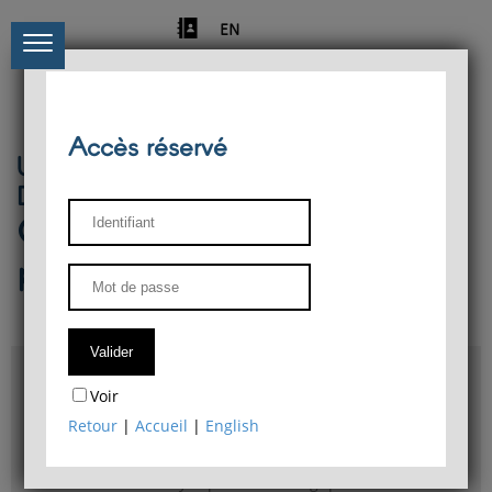
EN
Accès réservé
Université de Liège
Département de philosophie
Centre de recherches
phénoménologiques
Accès & plans
Voir
Bibliothèque du Département de philosophie
Retour
|
Accueil
|
English
Bulletin d'analyse phénoménologique