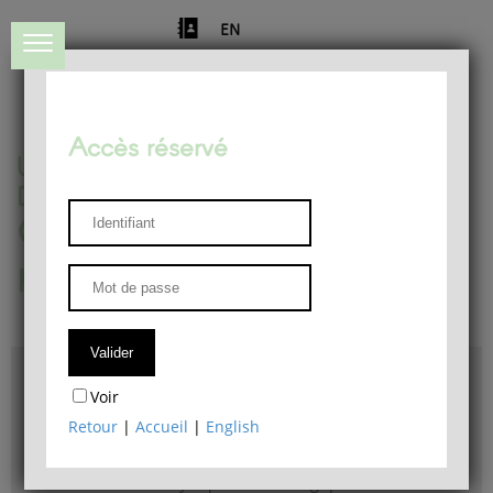
EN
Accès réservé
Université de Liège
Département de philosophie
Centre de recherches
phénoménologiques
Accès & plans
Voir
Bibliothèque du Département de philosophie
Retour
|
Accueil
|
English
Bulletin d'analyse phénoménologique