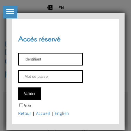
EN
Accès réservé
Université de Liège
Département de philosophie
Centre de recherches
phénoménologiques
Accès & plans
Voir
Bibliothèque du Département de philosophie
Retour
|
Accueil
|
English
Bulletin d'analyse phénoménologique