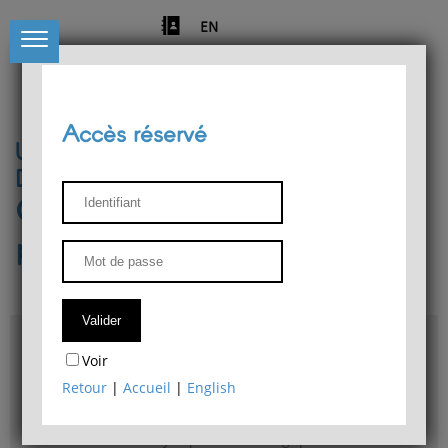
EN
Accès réservé
Université de Liège
Département de philosophie
Centre de recherches
phénoménologiques
Accès & plans
Voir
Bibliothèque du Département de philosophie
Retour
|
Accueil
|
English
Bulletin d'analyse phénoménologique