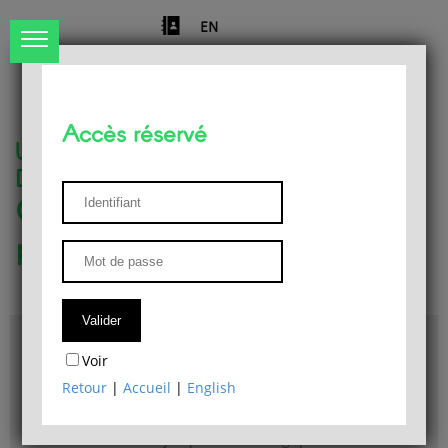
EN
Accès réservé
Université de Liège
Département de philosophie
Centre de recherches
phénoménologiques
Accès & plans
Voir
Bibliothèque du Département de philosophie
Retour
|
Accueil
|
English
Bulletin d'analyse phénoménologique