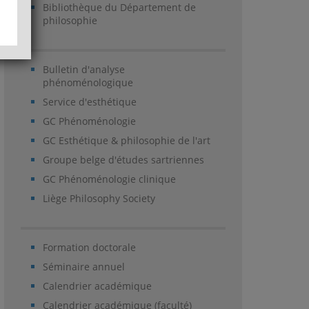
Bibliothèque du Département de
philosophie
Bulletin d'analyse
phénoménologique
Service d'esthétique
GC Phénoménologie
GC Esthétique & philosophie de l'art
Groupe belge d'études sartriennes
GC Phénoménologie clinique
Liège Philosophy Society
Formation doctorale
Séminaire annuel
Calendrier académique
Calendrier académique (faculté)