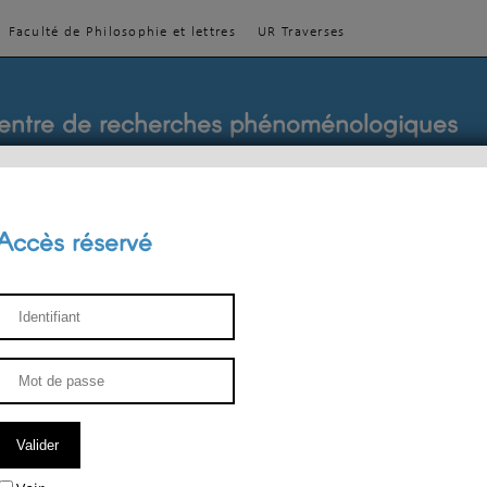
Faculté de Philosophie et lettres
UR Traverses
entre de recherches phénoménologiques
Accès réservé
sthétique
ENSEIGNEMENT
ÉQUIPE
PUBLICATIONS