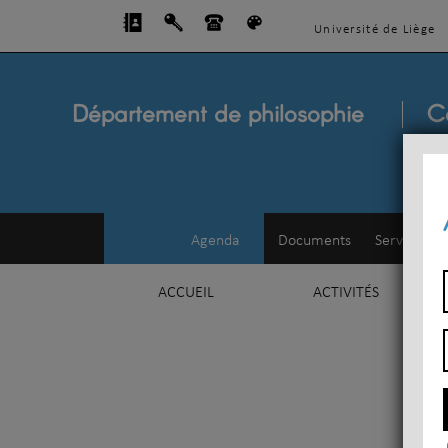
Université de Liège
Département de philosophie
C
Agenda
Documents
Service d'e
ACCUEIL
ACTIVITÉS