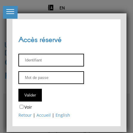
EN
Accès réservé
Université de Liège
Département de philosophie
Centre de recherches
phénoménologiques
Accès & plans
Voir
Bibliothèque du Département de philosophie
Retour
|
Accueil
|
English
Bulletin d'analyse phénoménologique