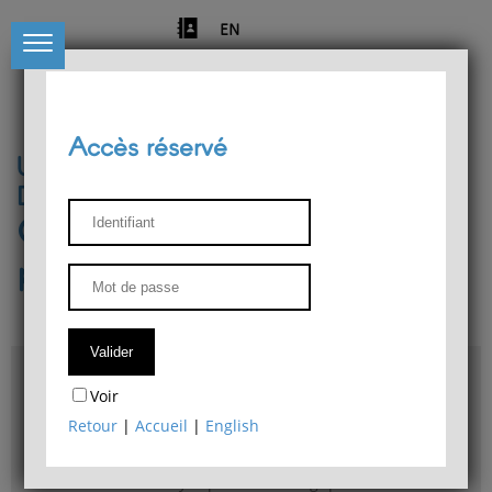
EN
Accès réservé
Université de Liège
Département de philosophie
Centre de recherches
phénoménologiques
Accès & plans
Voir
Bibliothèque du Département de philosophie
Retour
|
Accueil
|
English
Bulletin d'analyse phénoménologique