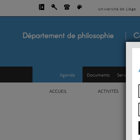
Université de Liège
Département de philosophie
C
Agenda
Documents
Service d'e
ACCUEIL
ACTIVITÉS