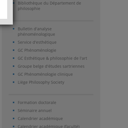
Bibliothèque du Département de
philosophie
Bulletin d'analyse
phénoménologique
Service d'esthétique
GC Phénoménologie
GC Esthétique & philosophie de l'art
Groupe belge d'études sartriennes
GC Phénoménologie clinique
Liège Philosophy Society
Formation doctorale
Séminaire annuel
Calendrier académique
Calendrier académique (faculté)