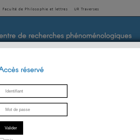
Faculté de Philosophie et lettres
UR Traverses
entre de recherches phénoménologiques
Accès réservé
sthétique
ENSEIGNEMENT
ÉQUIPE
PUBLICATIONS