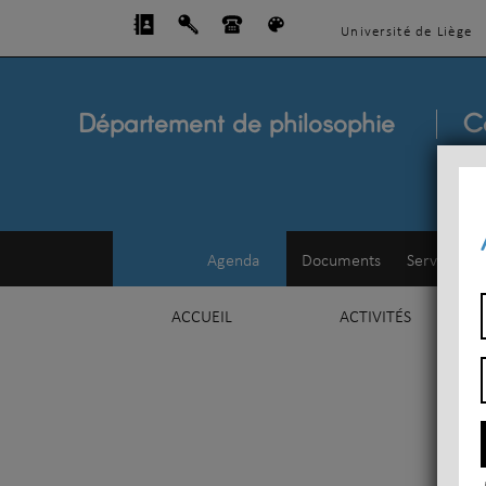
Université de Liège
Département de philosophie
C
Agenda
Documents
Service d'e
ACCUEIL
ACTIVITÉS