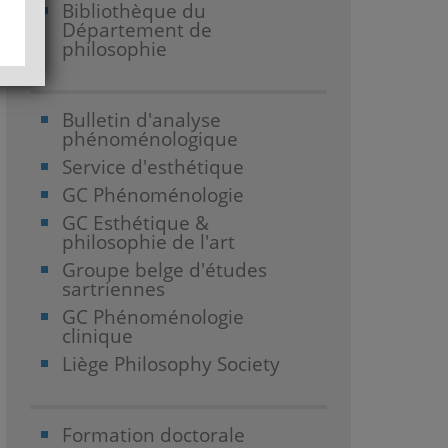
Bibliothèque du
Département de
philosophie
Bulletin d'analyse
phénoménologique
Service d'esthétique
GC Phénoménologie
GC Esthétique &
philosophie de l'art
Groupe belge d'études
sartriennes
GC Phénoménologie
clinique
Liège Philosophy Society
Formation doctorale