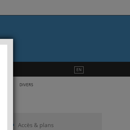
EN
DIVERS
Accès & plans