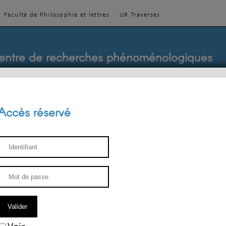
Faculté de Philosophie et lettres
UR Traverses
entre de recherches phénoménologiques
Accès réservé
sthétique
ENSEIGNEMENT
ÉQUIPE
PUBLICATIONS