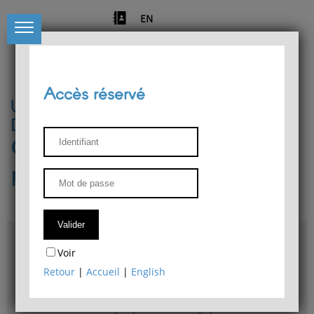
EN
Accès réservé
Université de Liège
Département de philosophie
Centre de recherches
phénoménologiques
Accès & plans
Voir
Bibliothèque du Département de philosophie
Retour
|
Accueil
|
English
Bulletin d'analyse phénoménologique