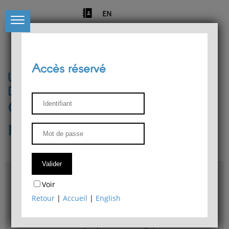
EN
Accès réservé
Université de Liège
Département de philosophie
Centre de recherches
phénoménologiques
Accès & plans
Voir
Bibliothèque du Département de philosophie
Retour
|
Accueil
|
English
Bulletin d'analyse phénoménologique