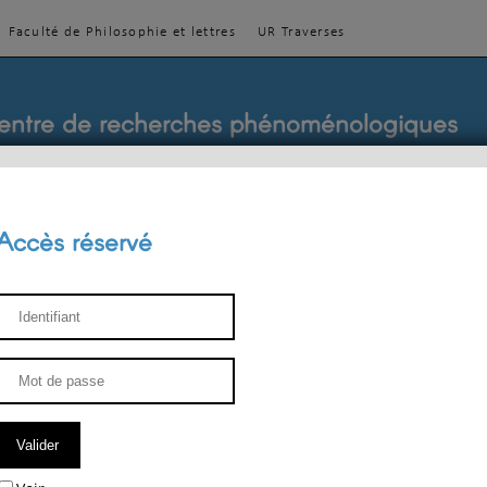
Faculté de Philosophie et lettres
UR Traverses
entre de recherches phénoménologiques
Accès réservé
sthétique
ENSEIGNEMENT
ÉQUIPE
PUBLICATIONS