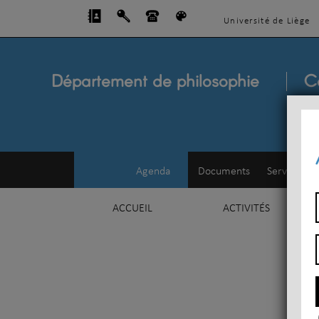
Université de Liège
Département de philosophie
C
Agenda
Documents
Service d'e
ACCUEIL
ACTIVITÉS