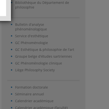
Bibliothèque du Département de
philosophie
Bulletin d'analyse
phénoménologique
Service d'esthétique
GC Phénoménologie
GC Esthétique & philosophie de l'art
Groupe belge d'études sartriennes
GC Phénoménologie clinique
Liège Philosophy Society
Formation doctorale
Séminaire annuel
Calendrier académique
Calendrier académique (faculté)