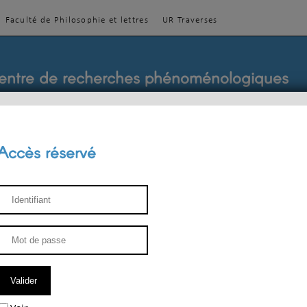
Faculté de Philosophie et lettres
UR Traverses
entre de recherches phénoménologiques
Accès réservé
sthétique
ENSEIGNEMENT
ÉQUIPE
PUBLICATIONS