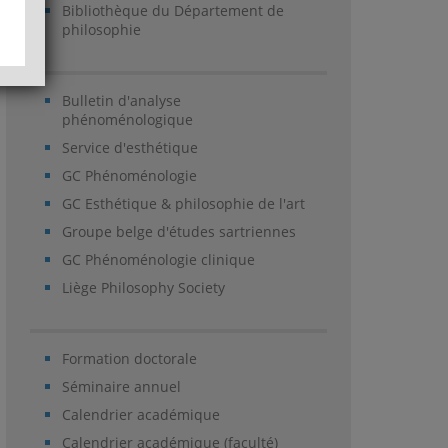
Bibliothèque du Département de
philosophie
Bulletin d'analyse
phénoménologique
Service d'esthétique
GC Phénoménologie
GC Esthétique & philosophie de l'art
Groupe belge d'études sartriennes
GC Phénoménologie clinique
Liège Philosophy Society
Formation doctorale
Séminaire annuel
Calendrier académique
Calendrier académique (faculté)