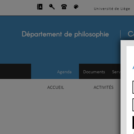
Université de Liège
Département de philosophie
C
Agenda
Documents
Service d'e
ACCUEIL
ACTIVITÉS