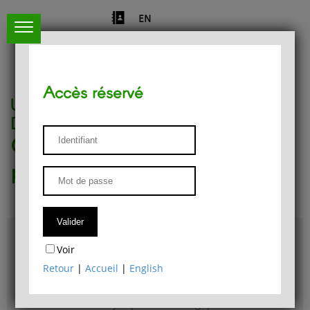
EN
Accès réservé
Université de Liège
Département de philosophie
Centre de recherches
phénoménologiques
Accès & plans
Voir
Bibliothèque du Département de philosophie
Retour
|
Accueil
|
English
Bulletin d'analyse phénoménologique