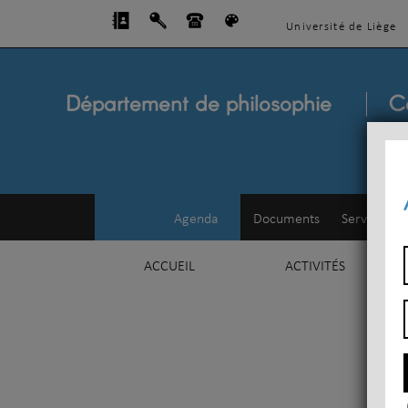
Université de Liège
Département de philosophie
C
Agenda
Documents
Service d'e
ACCUEIL
ACTIVITÉS