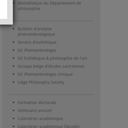
Bibliothèque du Département de
philosophie
Bulletin d'analyse
phénoménologique
Service d'esthétique
GC Phénoménologie
GC Esthétique & philosophie de l'art
Groupe belge d'études sartriennes
GC Phénoménologie clinique
Liège Philosophy Society
Formation doctorale
Séminaire annuel
Calendrier académique
Calendrier académique (faculté)