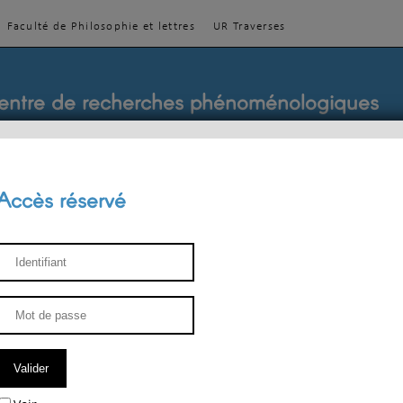
Faculté de Philosophie et lettres
UR Traverses
entre de recherches phénoménologiques
Accès réservé
sthétique
ENSEIGNEMENT
ÉQUIPE
PUBLICATIONS