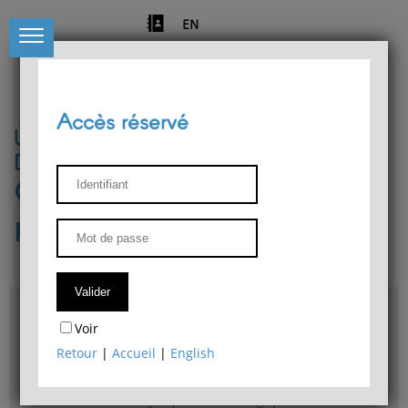
EN
Accès réservé
Université de Liège
Département de philosophie
Centre de recherches
phénoménologiques
Accès & plans
Voir
Bibliothèque du Département de philosophie
Retour
|
Accueil
|
English
Bulletin d'analyse phénoménologique