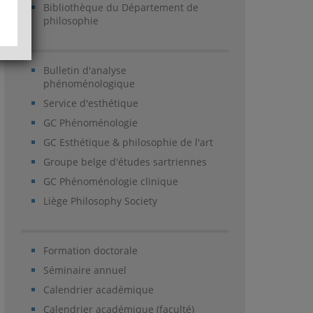
Bibliothèque du Département de
philosophie
Bulletin d'analyse
phénoménologique
Service d'esthétique
GC Phénoménologie
GC Esthétique & philosophie de l'art
Groupe belge d'études sartriennes
GC Phénoménologie clinique
Liège Philosophy Society
Formation doctorale
Séminaire annuel
Calendrier académique
Calendrier académique (faculté)