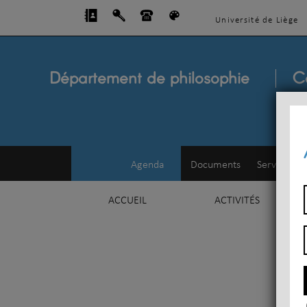
Université de Liège
Département de philosophie
C
Agenda
Documents
Service d'e
ACCUEIL
ACTIVITÉS