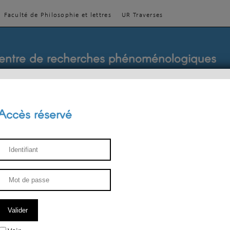
Faculté de Philosophie et lettres
UR Traverses
entre de recherches phénoménologiques
Accès réservé
sthétique
ENSEIGNEMENT
ÉQUIPE
PUBLICATIONS