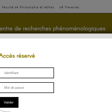
Faculté de Philosophie et lettres
UR Traverses
entre de recherches phénoménologiques
Accès réservé
sthétique
ENSEIGNEMENT
ÉQUIPE
PUBLICATIONS