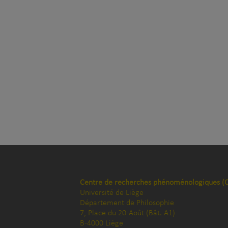
Centre de recherches phénoménologiques (
Université de Liège
Département de Philosophie
7, Place du 20-Août (Bât. A1)
B-4000 Liège