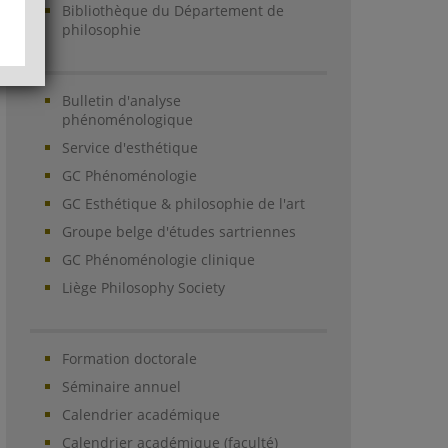
Bibliothèque du Département de
philosophie
Bulletin d'analyse
phénoménologique
Service d'esthétique
GC Phénoménologie
GC Esthétique & philosophie de l'art
Groupe belge d'études sartriennes
GC Phénoménologie clinique
Liège Philosophy Society
Formation doctorale
Séminaire annuel
Calendrier académique
Calendrier académique (faculté)