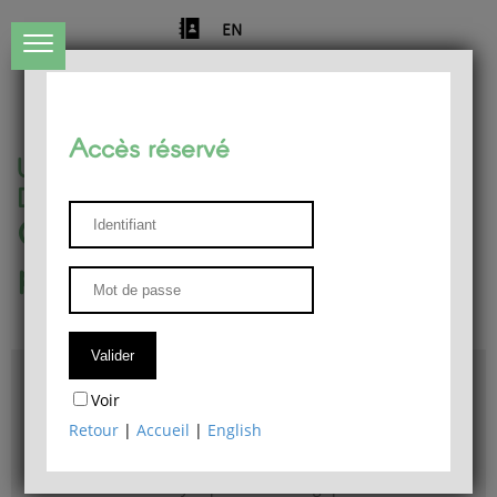
EN
Accès réservé
Université de Liège
Département de philosophie
Centre de recherches
phénoménologiques
Accès & plans
Voir
Bibliothèque du Département de philosophie
Retour
|
Accueil
|
English
Bulletin d'analyse phénoménologique