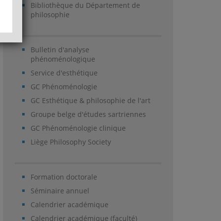
Bibliothèque du Département de
philosophie
Bulletin d'analyse
phénoménologique
Service d'esthétique
GC Phénoménologie
GC Esthétique & philosophie de l'art
Groupe belge d'études sartriennes
GC Phénoménologie clinique
Liège Philosophy Society
Formation doctorale
Séminaire annuel
Calendrier académique
Calendrier académique (faculté)