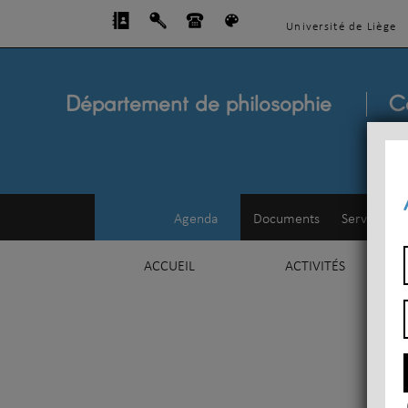
Université de Liège
Département de philosophie
C
Agenda
Documents
Service d'e
ACCUEIL
ACTIVITÉS