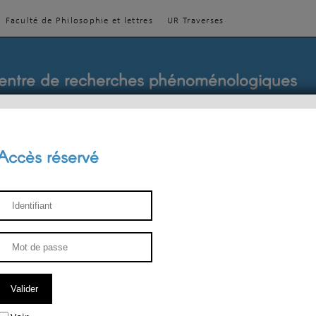
Faculté de Philosophie et lettres
UR Traverses
entre de recherches phénoménologiques
Accès réservé
sthétique
ENSEIGNEMENT
ÉQUIPE
PUBLICATIONS