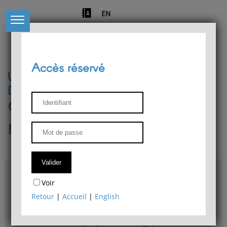
EN
Accès réservé
Université de Liège
Département de philosophie
Centre de recherches
phénoménologiques
Accès & plans
Voir
Bibliothèque du Département de philosophie
Retour
|
Accueil
|
English
Bulletin d'analyse phénoménologique