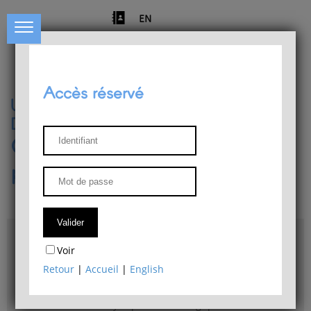
EN
Accès réservé
Université de Liège
Département de philosophie
Centre de recherches
phénoménologiques
Accès & plans
Voir
Bibliothèque du Département de philosophie
Retour
|
Accueil
|
English
Bulletin d'analyse phénoménologique