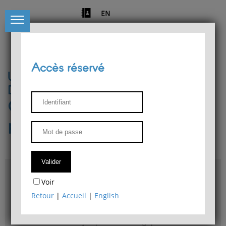
EN
Accès réservé
Université de Liège
Département de philosophie
Centre de recherches
phénoménologiques
Accès & plans
Voir
Bibliothèque du Département de philosophie
Retour
|
Accueil
|
English
Bulletin d'analyse phénoménologique