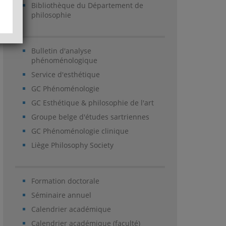
Bibliothèque du Département de
philosophie
Bulletin d'analyse
phénoménologique
Service d'esthétique
GC Phénoménologie
GC Esthétique & philosophie de l'art
Groupe belge d'études sartriennes
GC Phénoménologie clinique
Liège Philosophy Society
Formation doctorale
Séminaire annuel
Calendrier académique
Calendrier académique (faculté)