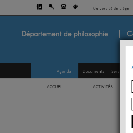
Université de Liège
Département de philosophie
C
Agenda
Documents
Service d'e
ACCUEIL
ACTIVITÉS