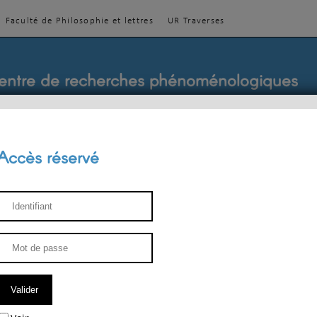
Faculté de Philosophie et lettres
UR Traverses
entre de recherches phénoménologiques
Accès réservé
sthétique
ENSEIGNEMENT
ÉQUIPE
PUBLICATIONS