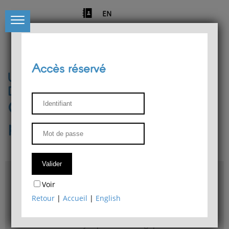
EN
Accès réservé
Université de Liège
Département de philosophie
Centre de recherches
phénoménologiques
Accès & plans
Voir
Bibliothèque du Département de philosophie
Retour
|
Accueil
|
English
Bulletin d'analyse phénoménologique